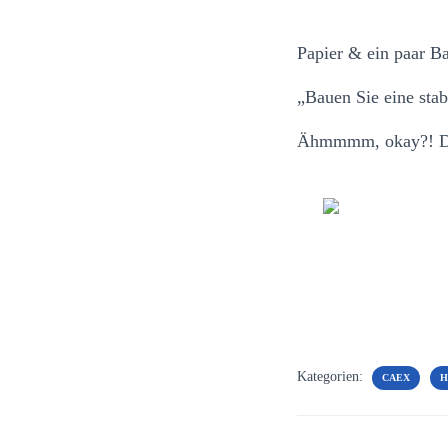
Papier & ein paar Ba
„Bauen Sie eine sta
Ähmmmm, okay?! Die
Kategorien:
CAEX
H