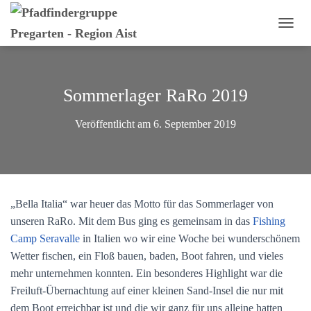
N
A
V
I
G
Sommerlager RaRo 2019
A
T
Veröffentlicht am
6. September 2019
I
O
N
U
M
S
„Bella Italia“ war heuer das Motto für das Sommerlager von
C
H
unseren RaRo. Mit dem Bus ging es gemeinsam in das
Fishing
A
Camp Seravalle
in Italien wo wir eine Woche bei wunderschönem
L
Wetter fischen, ein Floß bauen, baden, Boot fahren, und vieles
T
E
mehr unternehmen konnten. Ein besonderes Highlight war die
N
Freiluft-Übernachtung auf einer kleinen Sand-Insel die nur mit
dem Boot erreichbar ist und die wir ganz für uns alleine hatten