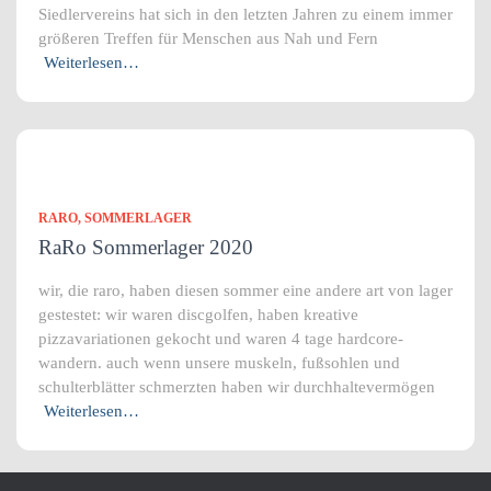
Siedlervereins hat sich in den letzten Jahren zu einem immer
größeren Treffen für Menschen aus Nah und Fern
Weiterlesen…
RARO
SOMMERLAGER
RaRo Sommerlager 2020
wir, die raro, haben diesen sommer eine andere art von lager
gestestet: wir waren discgolfen, haben kreative
pizzavariationen gekocht und waren 4 tage hardcore-
wandern. auch wenn unsere muskeln, fußsohlen und
schulterblätter schmerzten haben wir durchhaltevermögen
Weiterlesen…