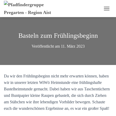
N
A
V
I
G
Basteln zum Frühlingsbeginn
A
T
Veröffentlicht am
11. März 2023
I
O
N
U
M
S
Da wir den Frühlingsbeginn nicht mehr erwarten können, haben
C
H
wir in unserer letzten WiWö Heimstunde eine frühlingshafte
A
Bastelheimstunde gemacht. Dabei haben wir aus Taschentüchern
L
und Buntpapier kleine Raupen gebastelt, die sich durch Ziehen
T
E
am Stäbchen wie ihre lebendigen Vorbilder bewegen. Schaute
N
euch die wunderschönen Ergebnisse an, es war ein großer Spaß!