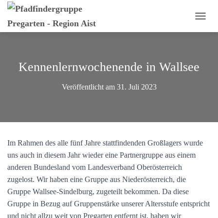
N
A
V
I
G
Kennenlernwochenende in Wallsee
A
T
Veröffentlicht am
31. Juli 2023
I
O
N
U
M
S
Im Rahmen des alle fünf Jahre stattfindenden Großlagers wurde
C
H
uns auch in diesem Jahr wieder eine Partnergruppe aus einem
A
anderen Bundesland vom Landesverband Oberösterreich
L
zugelost. Wir haben eine Gruppe aus Niederösterreich, die
T
E
Gruppe Wallsee-Sindelburg, zugeteilt bekommen. Da diese
N
Gruppe in Bezug auf Gruppenstärke unserer Altersstufe entspricht
und nicht allzu weit von Pregarten entfernt ist, haben wir