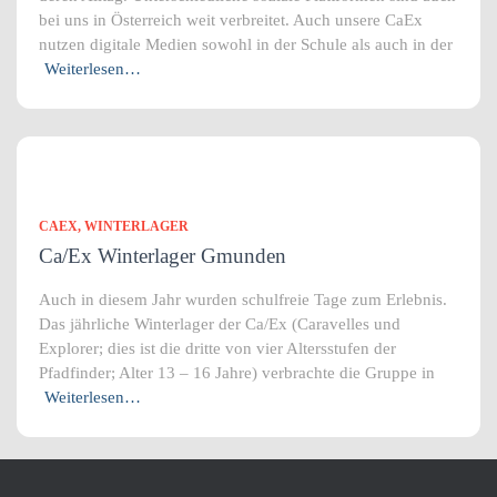
bei uns in Österreich weit verbreitet. Auch unsere CaEx
nutzen digitale Medien sowohl in der Schule als auch in der
Weiterlesen…
CAEX
WINTERLAGER
Ca/Ex Winterlager Gmunden
Auch in diesem Jahr wurden schulfreie Tage zum Erlebnis.
Das jährliche Winterlager der Ca/Ex (Caravelles und
Explorer; dies ist die dritte von vier Altersstufen der
Pfadfinder; Alter 13 – 16 Jahre) verbrachte die Gruppe in
Weiterlesen…