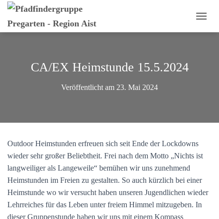
N
A
V
I
G
CA/EX Heimstunde 15.5.2024
A
T
Veröffentlicht am
23. Mai 2024
I
O
N
U
M
S
Outdoor Heimstunden erfreuen sich seit Ende der Lockdowns
C
H
wieder sehr großer Beliebtheit. Frei nach dem Motto „Nichts ist
A
langweiliger als Langeweile“ bemühen wir uns zunehmend
L
Heimstunden im Freien zu gestalten. So auch kürzlich bei einer
T
E
Heimstunde wo wir versucht haben unseren Jugendlichen wieder
N
Lehrreiches für das Leben unter freiem Himmel mitzugeben. In
dieser Gruppenstunde haben wir uns mit einem Kompass