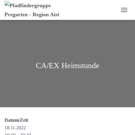
N
A
V
I
G
A
T
I
O
CA/EX Heimstunde
N
U
M
S
C
H
A
L
T
E
Datum/Zeit
N
18.11.2022