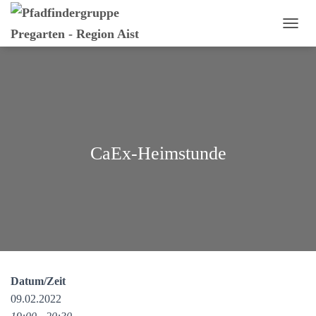
N
A
V
I
G
A
T
I
O
CaEx-Heimstunde
N
U
M
S
C
H
A
L
T
E
Datum/Zeit
N
09.02.2022