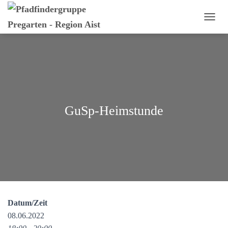
N
A
V
I
G
A
T
I
O
GuSp-Heimstunde
N
U
M
S
C
H
A
L
T
E
Datum/Zeit
N
08.06.2022