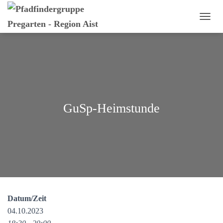
N
A
V
I
G
A
T
I
O
GuSp-Heimstunde
N
U
M
S
C
H
A
L
T
E
Datum/Zeit
N
04.10.2023