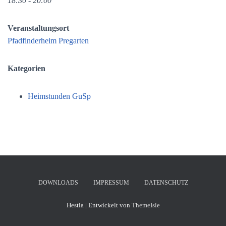
18:30 - 20:00
Veranstaltungsort
Pfadfinderheim Pregarten
Kategorien
Heimstunden GuSp
DOWNLOADS
IMPRESSUM
DATENSCHUTZ
Hestia | Entwickelt von
ThemeIsle