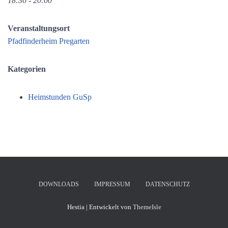
18:30 - 20:00
Veranstaltungsort
Pfadfinderheim Pregarten
Kategorien
Heimstunden GuSp
DOWNLOADS
IMPRESSUM
DATENSCHUTZ
Hestia | Entwickelt von
ThemeIsle