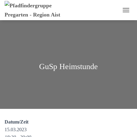
N
A
V
I
G
A
T
I
O
GuSp Heimstunde
N
U
M
S
C
H
A
L
T
E
Datum/Zeit
N
15.03.2023