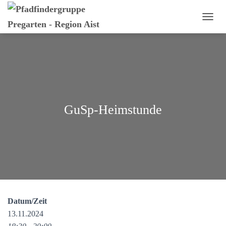
N
A
V
I
G
A
T
I
O
GuSp-Heimstunde
N
U
M
S
C
H
A
L
T
E
Datum/Zeit
N
13.11.2024