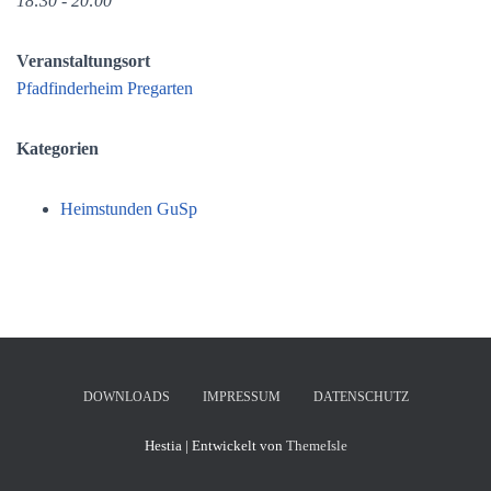
18:30 - 20:00
Veranstaltungsort
Pfadfinderheim Pregarten
Kategorien
Heimstunden GuSp
DOWNLOADS
IMPRESSUM
DATENSCHUTZ
Hestia | Entwickelt von
ThemeIsle