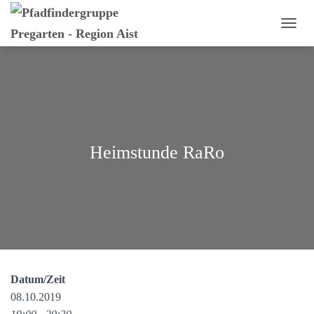
N
A
V
I
G
A
T
I
O
Heimstunde RaRo
N
U
M
S
C
H
A
L
T
E
Datum/Zeit
N
08.10.2019