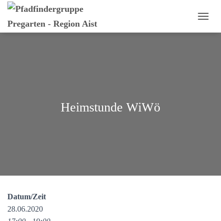
N
A
V
I
G
A
T
I
O
Heimstunde WiWö
N
U
M
S
C
H
A
L
T
E
Datum/Zeit
N
28.06.2020