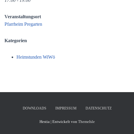
17:00 - 19:00
Veranstaltungsort
Pfarrheim Pregarten
Kategorien
Heimstunden WiWö
DOWNLOADS
IMPRESSUM
DATENSCHUTZ
Hestia | Entwickelt von
ThemeIsle