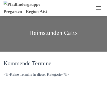
N
A
V
I
G
Heimstunden CaEx
A
T
I
O
N
U
M
Kommende Termine
S
C
<li>Keine Termine in dieser Kategorie</li>
H
A
L
T
E
N