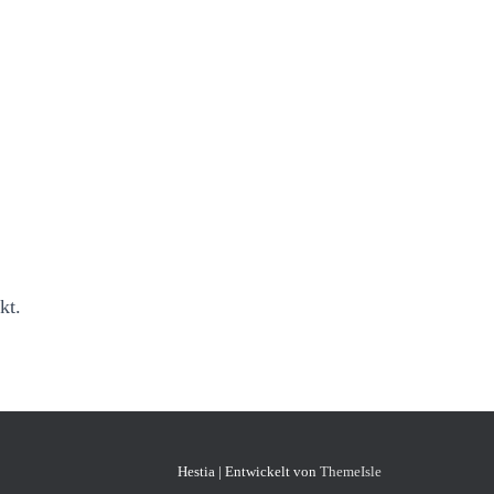
kt.
Hestia | Entwickelt von
ThemeIsle