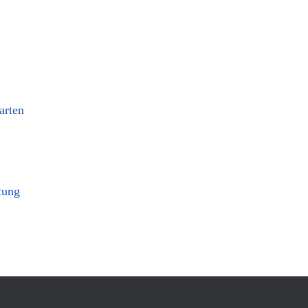
arten
tung