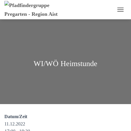
N
A
V
I
G
A
T
I
O
WI/WÖ Heimstunde
N
U
M
S
C
H
A
L
T
E
Datum/Zeit
N
11.12.2022