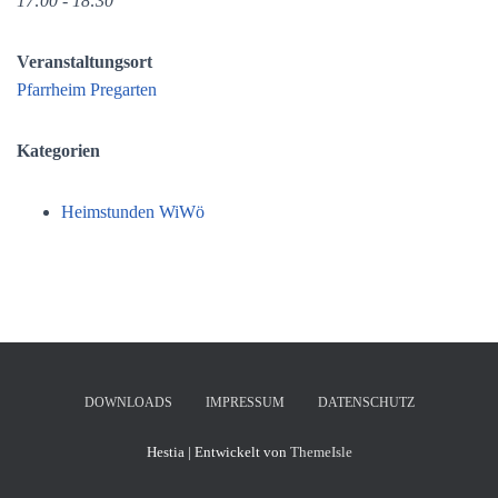
17:00 - 18:30
Veranstaltungsort
Pfarrheim Pregarten
Kategorien
Heimstunden WiWö
DOWNLOADS
IMPRESSUM
DATENSCHUTZ
Hestia | Entwickelt von
ThemeIsle