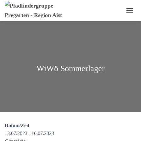
N
A
V
I
G
A
T
I
O
WiWö Sommerlager
N
U
M
S
C
H
A
L
T
E
Datum/Zeit
N
13.07.2023 - 16.07.2023