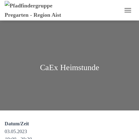
N
A
V
I
G
A
T
I
O
CaEx Heimstunde
N
U
M
S
C
H
A
L
T
E
Datum/Zeit
N
03.05.2023