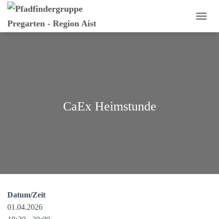
N
A
V
I
G
A
T
I
O
CaEx Heimstunde
N
U
M
S
C
H
A
L
T
E
Datum/Zeit
N
01.04.2026