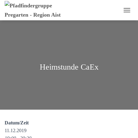
N
A
V
I
G
A
T
I
O
Heimstunde CaEx
N
U
M
S
C
H
A
L
T
E
Datum/Zeit
N
11.12.2019